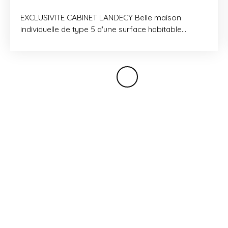
EXCLUSIVITE CABINET LANDECY Belle maison
individuelle de type 5 d'une surface habitable
d'environ 116 m2 implantée sur une parcelle de 433
m2. Développée sur deux niveaux comme suit: REZ-
DE-CHAUSSEE: spacieux et lumineux espace de vie
avec accès à une grande terrasse offrant une vue
magnifique sur les alpes et le mont Blanc, cuisine
haut-de-gamme toute équipée avec îlot central et
accès seconde terrasse et jardin,
buanderie/chaufferie et un WC. ETAGE:
dégagement, trois chambres dont deux avec accès
balcon (avec vue) et une salle de bains. Ce bien
dispose également d'un garage, de deux places de
stationnement couvertes, et d'une grande cave.
Environnement calme et proche de la nature.