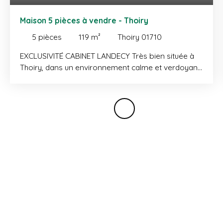
Maison 5 pièces à vendre - Thoiry
5
pièces
119
m²
Thoiry 01710
EXCLUSIVITÉ CABINET LANDECY Très bien située à
Thoiry, dans un environnement calme et verdoyant,
maison mitoyenne neuve de type 5 d’une surface
habitable d'environ 120 m² avec jardin. Le rez-de-
chaussée se compose d’une entrée avec placard,
d’une cuisine ouverte sur le séjour avec accès
jardin, d’une chambre avec rangements, ainsi que
d’un WC avec buanderie. À l’étage, un dégagement
avec placard dessert trois chambres avec balcon
commun, dont une suite parentale avec dressing et
salle de douche, une salle de bains et un WC
indépendant. En annexes : une terrasse avec jardin,
un garage et deux places de stationnement
extérieures. Environnement calme et privilégié, à
deux pas des TPG et de la nature.