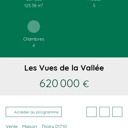
125.38
m²
5
Chambres
4
Les Vues de la Vallée
620 000
€
Accéder au programme
Vente
Maison
Thoiry 01710