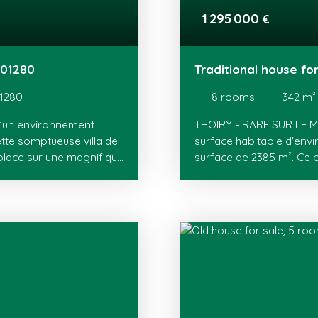
1 295 000
€
 01280
Traditional house fo
1280
8
rooms
342
m²
’un environnement
THOIRY - RARE SUR LE M
ette somptueuse villa de
surface habitable d'envi
place sur une magnifique
surface de 2385 m². Ce 
sée par un portail
trois niveaux comme sui
Alpes. Dès l’entrée, les
indépendante complèteme
cards mène à une
manger, salon avec poêle
 une cuisine ouverte
3 chambres spacieuses a
 poêle à granules et
grande suite parentale a
ts à la terrasse. Une
indépendant et balcon.
vec chacun une sortie
indépendant avec cuisin
veau. Le rez-de-chaussée
poêle à bois et un coin 
salle de douche et WC,
borne de recharge pour v