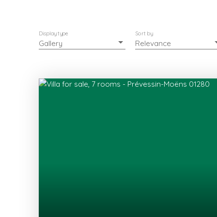
Display type
Sort by
Gallery
Relevance