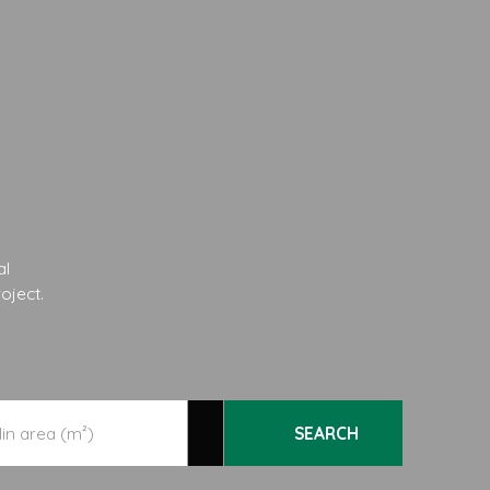
al
oject.
SEARCH
in area (m²)