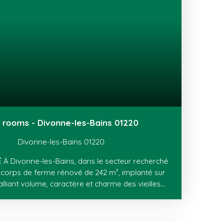
pool house aménagé en chambre d'amis avec
uche et WC. Jardin clos et arboré offrant un
tout en étant proche des transports et
x atouts de ce bien offrent un confort de vie
5 rooms - Divonne-les-Bains 01220
Divonne-les-Bains 01220
À Divonne-les-Bains, dans le secteur recherché
corps de ferme rénové de 242 m², implanté sur
lliant volume, caractère et charme des vieilles
rtie de la maison se compose d’une entrée, d’une
lle à manger, d’un salon avec accès direct au
e. L’ancienne grange, entièrement rénovée, offre