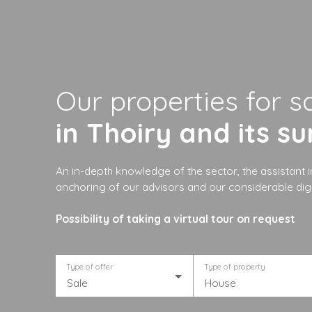
Our properties for s
in Thoiry and its s
An in-depth knowledge of the sector, the assistant in
anchoring of our advisors and our considerable digi
Possibility of taking a virtual tour on request
Type of offer
Type of property
Sale
House