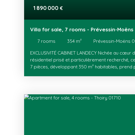
1 890 000
€
Villa for sale, 7 rooms - Prévessin-Moëns
7
rooms
354
m²
Prévessin-Moëns 0
EXCLUSIVITÉ CABINET LANDECY Nichée au cœur d
résidentiel prisé et particulièrement recherché, c
7 pièces, développant 350 m² habitables, prend 
parcelle de 2 530 m², entièrement close et sécuri
automatisé, bénéficiant d'une superbe vue sur les 
volumes impressionnent : un vaste hall avec pla
splendide pièce de vie de 90 m², où se déploient
contemporaine, un séjour raffiné agrémenté d’un
d’une cheminée, le tout avec plusieurs accès direc
arrière-cuisine / cellier ainsi qu’une buanderie a
extérieure viennent parfaire le confort de ce ni
accueille également une première chambre avec 