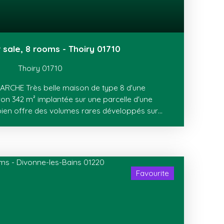
r sale, 8 rooms - Thoiry 01710
Thoiry 01710
ARCHE Très belle maison de type 8 d'une
ron 342 m² implantée sur une parcelle d'une
bien offre des volumes rares développés sur
t: REZ-DE-CHAUSSEE: entrée, cuisine
nt équipée avec accès terrasse/jardin, salle à
 à bois et accès balcon, vestiaire et WC. ETAGE:
vec placard, salle de bains avec douche, WC,
vec placard, dressing, salle de bains, WC
Favourite
 REZ-DE-JARDIN: chambre/bureau, grand studio
e, salle de douche avec WC, sauna, séjour avec
nuit. ANNEXES: buanderie, cave et garage avec
éhicule électrique. Pour compléter ce bien,