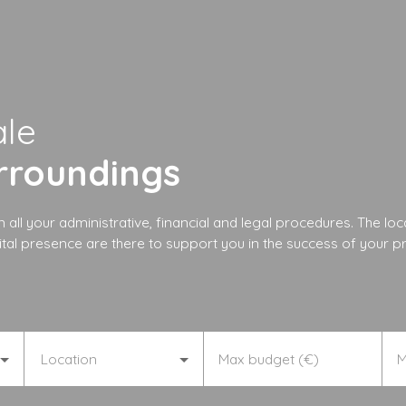
ale
urroundings
 all your administrative, financial and legal procedures. The loc
tal presence are there to support you in the success of your pr
Location
Max budget (€)
M