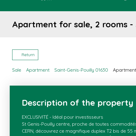
Apartment for sale, 2 rooms - 
Return
Sale
Apartment
Saint-Genis-Pouilly 01630
Apartment 
Description of the property
EXCLUSIVITÉ - Idéal pour investisseurs
St Genis-Pouilly centre, proche de toutes commodités
CERN, découvrez ce magnifique duplex T2 bis de 55 