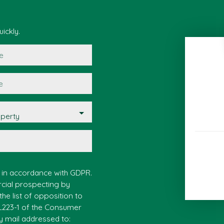
ickly.
e
e
operty
a in accordance with GDPR.
rcial prospecting by
he list of opposition to
 L223-1 of the Consumer
y mail addressed to: