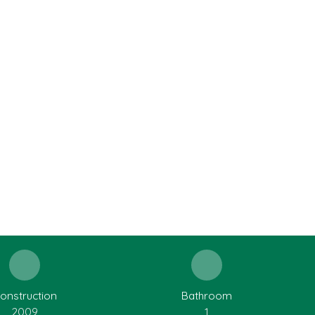
onstruction
Bathroom
2009
1