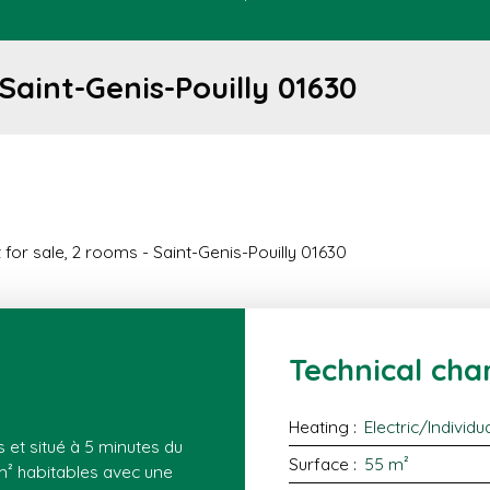
Saint-Genis-Pouilly 01630
for sale, 2 rooms - Saint-Genis-Pouilly 01630
Technical char
Heating
:
Electric/Individu
 et situé à 5 minutes du
Surface
:
55
m²
m² habitables avec une