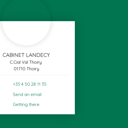
CABINET LANDECY
C.Cial Val Thoiry
01710 Thoiry
+33 4 50 28 11 35
Send an email
Getting there