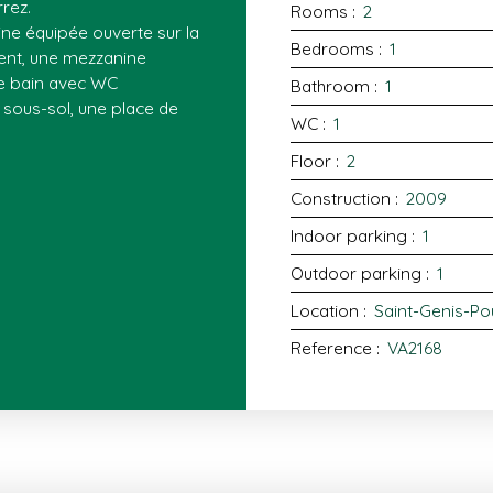
rez.
Rooms
:
2
ne équipée ouverte sur la
Bedrooms
:
1
ent, une mezzanine
de bain avec WC
Bathroom
:
1
 sous-sol, une place de
WC
:
1
Floor
:
2
Construction
:
2009
Indoor parking
:
1
Outdoor parking
:
1
Location
:
Saint-Genis-Pou
Reference
:
VA2168