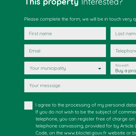
This property
Interested?
Please complete the form, we will be in touch very qu
First name
Last nam
Email
Telephon
You wish
Your municipality
Buy a pr
Your message
I agree to the processing of my personal dat
If you do not wish to be the subject of comme
telephone, you can register free of charge on t
telephone canvassing, provided for by Article
Code, on the www.bloctel.gouv.fr website or b