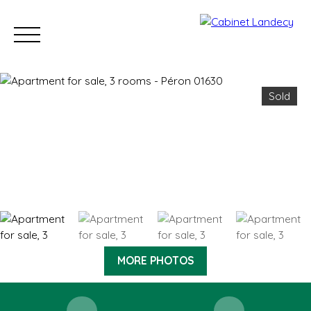
Sold
Buy
Sell
Rent
Our Sold Properties
Our new developm
ESTIMATE
MORE PHOTOS