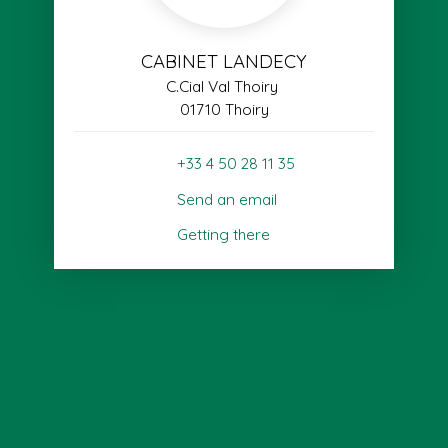
CABINET LANDECY
C.Cial Val Thoiry
01710 Thoiry
+33 4 50 28 11 35
Send an email
Getting there