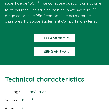
superficie de 150m². Il se compose au rdc : d’une cuisine
er
toute équipée, une salle de bain et un wc. Avec un 1
étage de près de 95m² composé de deux grandes
chambres. Il dispose également d’un parking extérieur.
+33 4 50 28 11 35
SEND AN EMAIL
Technical characteristics
Heating
:
Electric/Individual
Surface
:
150
m²
Rooms
:
3