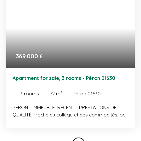
369 000
€
Apartment for sale, 3 rooms - Péron 01630
3
rooms
72
m²
Péron 01630
PERON - IMMEUBLE RECENT - PRESTATIONS DE
QUALITÉ Proche du collège et des commodités, bel
appartement T3 traversant de 72 m² habitables
dans une copropriété à taille humaine. Construit en
2011, il se compose d'une entrée avec grand