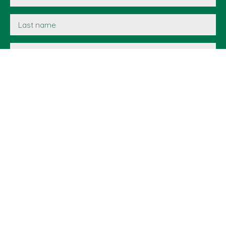
Last name
Email
Type of offer
Sale
Type of property
Apartment
Location
Péron 01630
Max budget (€)
Min area (m²)
Min rooms