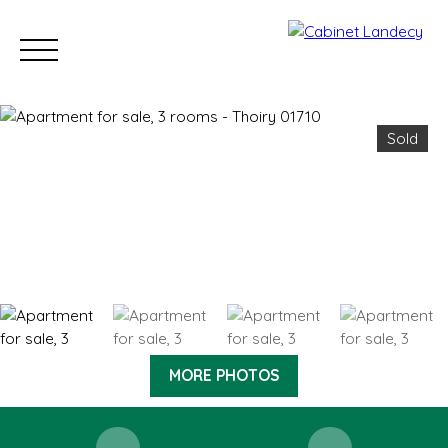
Sold
Buy
Sell
Rent
Our Sold Properties
Our new developm
ESTIMATE
MORE PHOTOS