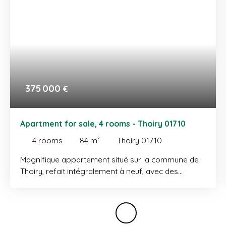
375 000
€
Apartment for sale, 4 rooms - Thoiry 01710
4
rooms
84
m²
Thoiry 01710
Magnifique appartement situé sur la commune de
Thoiry, refait intégralement à neuf, avec des
matériaux haut-de-gamme. Il se compose d'une
entrée, un placard, un vaste séjour salle à manger
donnant accès à un balcon qui bénéficie d'une vue
dégagée, une cuisine entièrement équipée, une