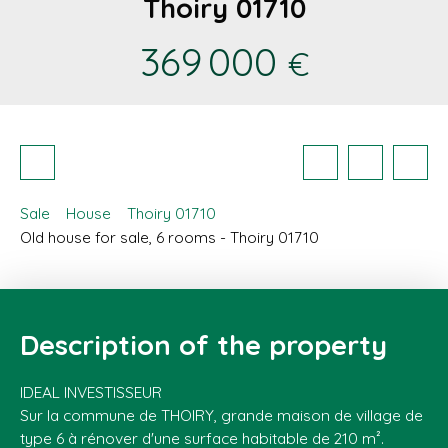
Thoiry 01710
369 000
€
Sale
House
Thoiry 01710
Old house for sale, 6 rooms - Thoiry 01710
Description of the property
IDEAL INVESTISSEUR
Sur la commune de THOIRY, grande maison de village de
type 6 à rénover d'une surface habitable de 210 m².