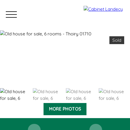
Sold
Buy
Sell
Rent
Our Sold Properties
Our new developm
ESTIMATE
MORE PHOTOS