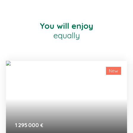
You will enjoy
equally
New
1 295 000
€