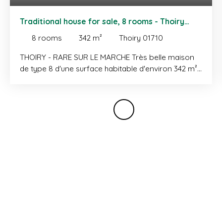
Traditional house for sale, 8 rooms - Thoiry
01710
8
rooms
342
m²
Thoiry 01710
THOIRY - RARE SUR LE MARCHE Très belle maison
de type 8 d'une surface habitable d'environ 342 m²
implantée sur une parcelle d'une surface de 2385
m². Ce bien offre des volumes rares développés
sur trois niveaux comme suit: REZ-DE-CHAUSSEE:
entrée, cuisine indépendante complètement
équipée avec accès terrasse/jardin, salle à
manger, salon avec poêle à bois et accès balcon,
vestiaire et WC. ETAGE: 3 chambres spacieuses
avec placard, salle de bains avec douche, WC,
grande suite parentale avec placard, dressing, salle
de bains, WC indépendant et balcon. REZ-DE-
JARDIN: chambre/bureau, grand studio
indépendant avec cuisine, salle de douche avec WC,
sauna, séjour avec poêle à bois et un coin nuit.