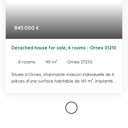
845 000
€
Detached house for sale, 6 rooms - Ornex 01210
6
rooms
161
m²
Ornex 01210
Située à Ornex, charmante maison individuelle de 6
pièces d’une surface habitable de 161 m², implantée
sur une parcelle de 940 m². Elle se compose d’une
entrée avec placards, d’une cuisine, d’une pièce de
vie lumineuse avec insert bois et accès terrasse,
d’une chambre, d’un bureau, d’une salle de bains et
d’un WC visiteur. À l’étage, un vaste dégagement
avec balcon dessert trois grandes chambres, une
salle de bains et un WC indépendant. En annexes :