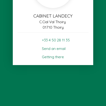
CABINET LANDECY
C.Cial Val Thoiry
01710 Thoiry
+33 4 50 28 11 35
Send an email
Getting there