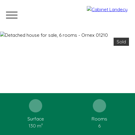
Sold
Buy
Sell
Rent
Our Sold Properties
Our new developm
ESTIMATE
Surface
Rooms
130
m²
6