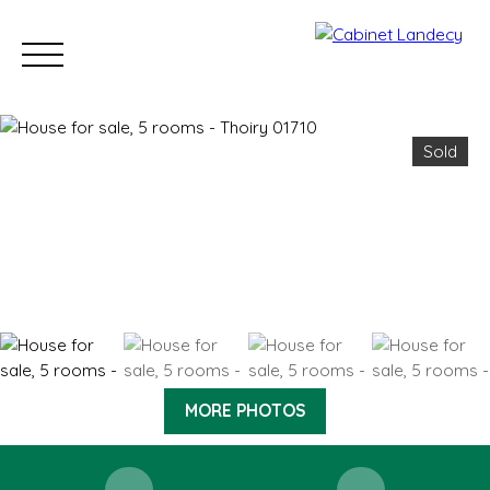
Sold
Buy
Sell
Rent
Our Sold Properties
Our new developm
ESTIMATE
MORE PHOTOS