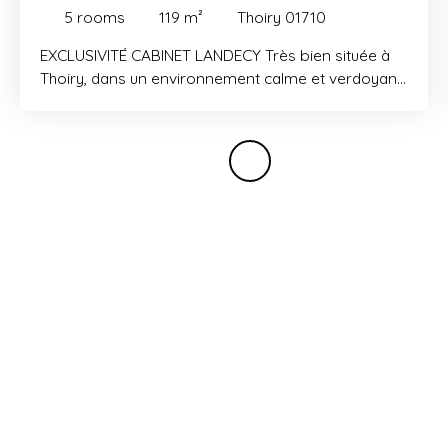
01710
5
rooms
119
m²
Thoiry 01710
EXCLUSIVITÉ CABINET LANDECY Très bien située à
Thoiry, dans un environnement calme et verdoyant,
maison mitoyenne neuve de type 5 d’une surface
habitable d'environ 120 m² avec jardin. Le rez-de-
chaussée se compose d’une entrée avec placard,
d’une cuisine ouverte sur le séjour avec accès
jardin, d’une chambre avec rangements, ainsi que
d’un WC avec buanderie. À l’étage, un dégagement
avec placard dessert trois chambres avec balcon
commun, dont une suite parentale avec dressing et
salle de douche, une salle de bains et un WC
indépendant. En annexes : une terrasse avec jardin,
un garage et deux places de stationnement
extérieures. Environnement calme et privilégié, à
deux pas des TPG et de la nature.