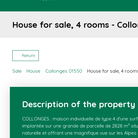
House for sale, 4 rooms - Coll
Return
Sale
House
Collonges 01550
House for sale, 4 room
Description of the property
COLLONGES : maison individuelle de type 4 d'une sur
implantée sur une grande de parcelle de 2828 m² situ
naturelle et offrant une magnifique vue sur les Alpes