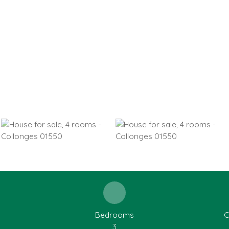
Bedrooms
C
3