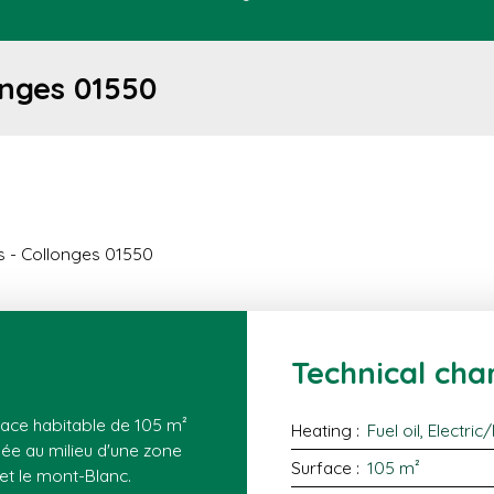
onges 01550
s - Collonges 01550
Technical char
face habitable de 105 m²
Heating
:
Fuel oil, Electric
ée au milieu d'une zone
Surface
:
105
m²
 et le mont-Blanc.