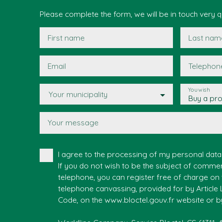
Please complete the form, we will be in touch very qu
First name
Last nam
Email
Telephon
You wish
Your municipality
Buy a pr
Your message
I agree to the processing of my personal dat
If you do not wish to be the subject of comme
telephone, you can register free of charge on t
telephone canvassing, provided for by Article
Code, on the www.bloctel.gouv.fr website or b