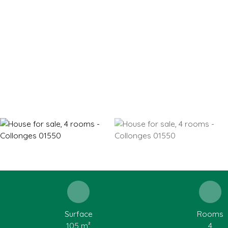
Surface
Rooms
105
m²
4