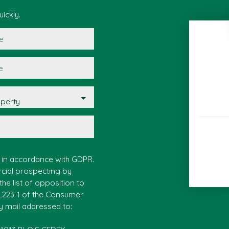
ickly.
e
e
operty
a in accordance with GDPR.
rcial prospecting by
he list of opposition to
 L223-1 of the Consumer
y mail addressed to: