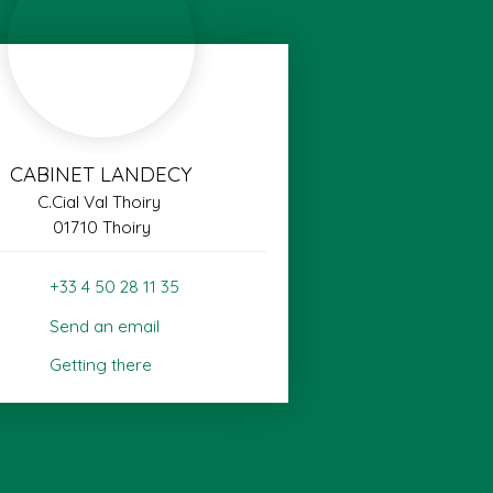
CABINET LANDECY
C.Cial Val Thoiry
01710 Thoiry
+33 4 50 28 11 35
Send an email
Getting there