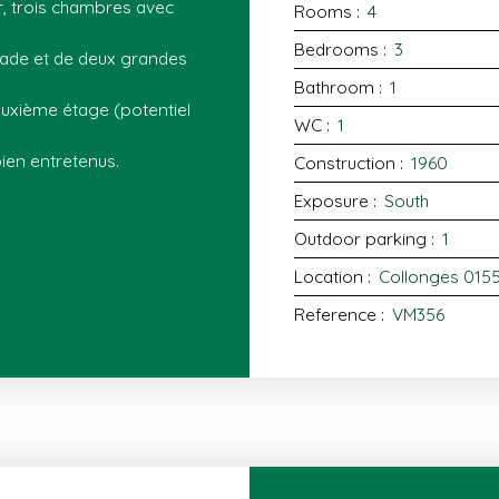
r, trois chambres avec
Rooms
:
4
Bedrooms
:
3
lade et de deux grandes
Bathroom
:
1
uxième étage (potentiel
WC
:
1
bien entretenus.
Construction
:
1960
Exposure
:
South
Outdoor parking
:
1
Location
:
Collonges 015
Reference
:
VM356