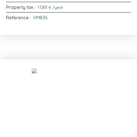
Property tax
:
1 061
€ /year
Reference
:
VM836