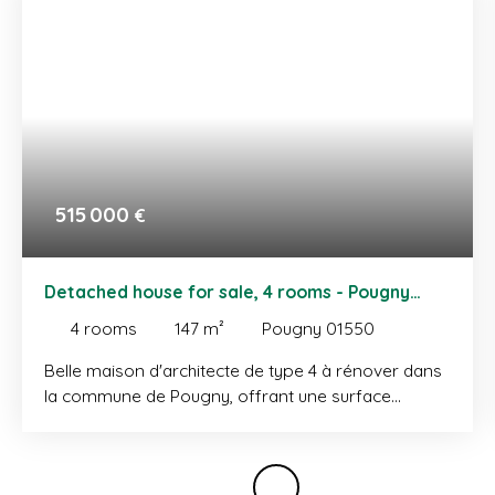
515 000
€
Detached house for sale, 4 rooms - Pougny
01550
4
rooms
147
m²
Pougny 01550
Belle maison d'architecte de type 4 à rénover dans
la commune de Pougny, offrant une surface
habitable de 147m² (250m² utiles) de plain-pied et
implantée sur une parcelle divisible d'environ
1850m² avec une superbe vue sur le Vuache. La