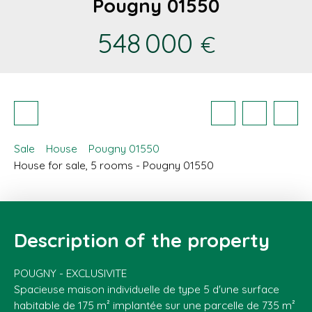
Pougny 01550
548 000
€
Sale
House
Pougny 01550
House for sale, 5 rooms - Pougny 01550
Description of the property
POUGNY - EXCLUSIVITE
Spacieuse maison individuelle de type 5 d'une surface
habitable de 175 m² implantée sur une parcelle de 735 m²