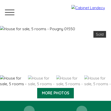
Sold
Buy
Sell
Rent
Our Sold Properties
Our new developm
ESTIMATE
MORE PHOTOS