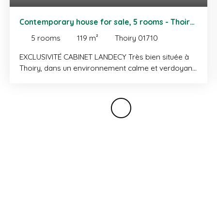
Contemporary house for sale, 5 rooms - Thoiry
01710
5
rooms
119
m²
Thoiry 01710
EXCLUSIVITÉ CABINET LANDECY Très bien située à
Thoiry, dans un environnement calme et verdoyant,
maison mitoyenne neuve de type 5 d’une surface
habitable d'environ 120 m² avec jardin. Le rez-de-
chaussée se compose d’une entrée avec placard,
d’une cuisine ouverte sur le séjour avec accès
jardin, d’une chambre avec rangements, ainsi que
d’un WC avec buanderie. À l’étage, un dégagement
avec placard dessert trois chambres avec balcon
commun, dont une suite parentale avec dressing et
salle de douche, une salle de bains et un WC
indépendant. En annexes : une terrasse avec jardin,
un garage et deux places de stationnement
extérieures. Environnement calme et privilégié, à
deux pas des TPG et de la nature.