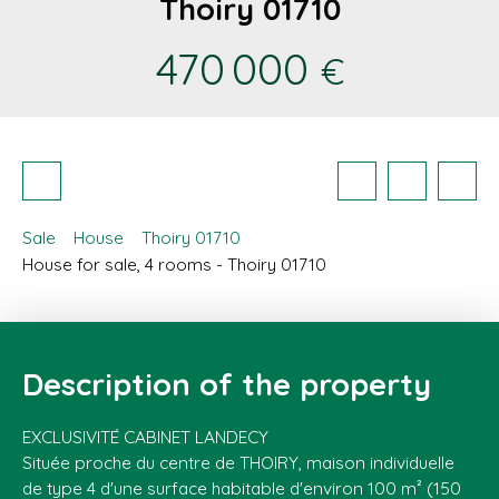
Thoiry 01710
470 000
€
Sale
House
Thoiry 01710
House for sale, 4 rooms - Thoiry 01710
Description of the property
EXCLUSIVITÉ CABINET LANDECY
Située proche du centre de THOIRY, maison individuelle
de type 4 d'une surface habitable d'environ 100 m² (150