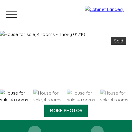
Sold
Buy
Sell
Rent
Our Sold Properties
Our new developm
ESTIMATE
MORE PHOTOS