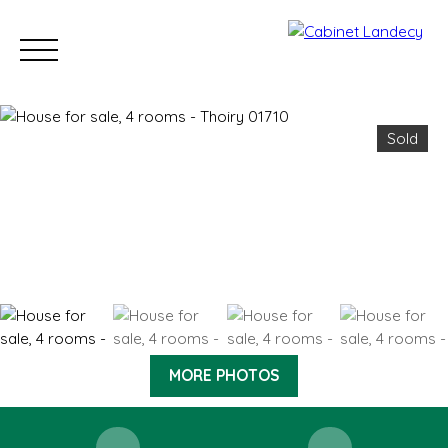
Sold
Buy
Sell
Rent
Our Sold Properties
Our new developm
ESTIMATE
MORE PHOTOS