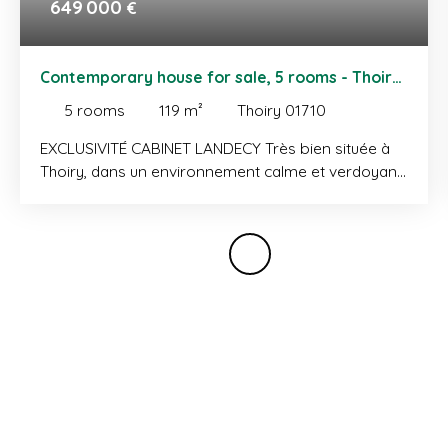
649 000
€
Contemporary house for sale, 5 rooms - Thoiry
01710
5
rooms
119
m²
Thoiry 01710
EXCLUSIVITÉ CABINET LANDECY Très bien située à
Thoiry, dans un environnement calme et verdoyant,
maison mitoyenne neuve de type 5 d’une surface
habitable d'environ 120 m² avec jardin. Le rez-de-
chaussée se compose d’une entrée avec placard,
d’une cuisine ouverte sur le séjour avec accès
jardin, d’une chambre avec rangements, ainsi que
d’un WC avec buanderie. À l’étage, un dégagement
avec placard dessert trois chambres avec balcon
commun, dont une suite parentale avec dressing et
salle de douche, une salle de bains et un WC
indépendant. En annexes : une terrasse avec jardin,
un garage et deux places de stationnement
extérieures. Environnement calme et privilégié, à