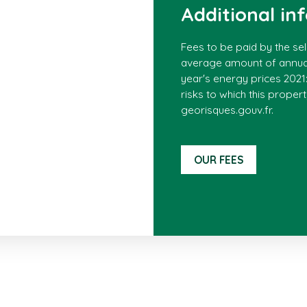
Additional in
Fees to be paid by the sel
average amount of annual
year's energy prices 2021
risks to which this proper
georisques.gouv.fr.
OUR FEES