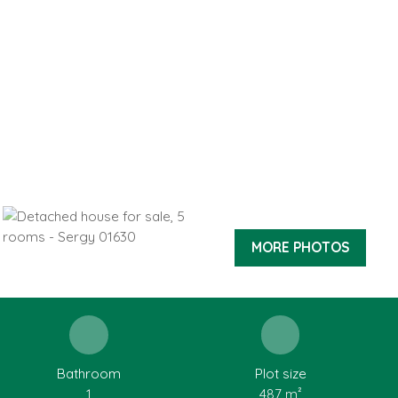
MORE PHOTOS
Bathroom
Plot size
1
487
m²