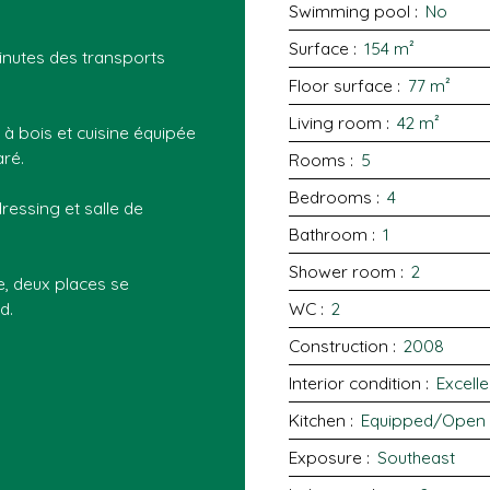
Swimming pool
:
No
Surface
:
154
m²
inutes des transports
Floor surface
:
77
m²
Living room
:
42
m²
à bois et cuisine équipée
ré.
Rooms
:
5
Bedrooms
:
4
ressing et salle de
Bathroom
:
1
Shower room
:
2
, deux places se
d.
WC
:
2
Construction
:
2008
Interior condition
:
Excelle
Kitchen
:
Equipped/Open 
Exposure
:
Southeast