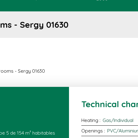
oms - Sergy 01630
 rooms - Sergy 01630
Technical char
Heating
:
Gas/Individual
Openings
:
PVC/Aluminiu
ype 5 de 154 m² habitables