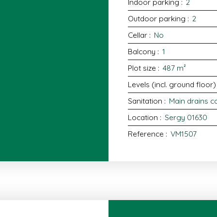
Indoor parking
:
2
Outdoor parking
:
2
Cellar
:
No
Balcony
:
1
Plot size
:
487
m²
Levels (incl. ground floor)
Sanitation
:
Main drains c
Location
:
Sergy 01630
Reference
:
VM1507