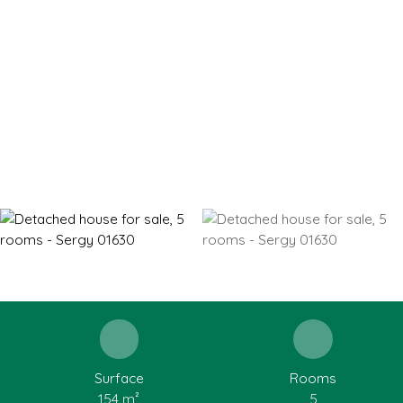
Surface
Rooms
154
m²
5