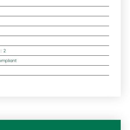
:
2
ompliant