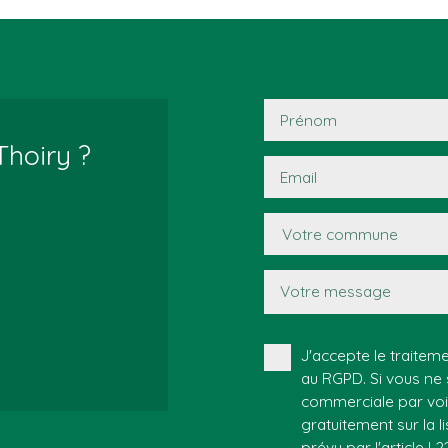
Prénom
Thoiry ?
Email
Votre commune
Votre message
J'accepte le trait
au RGPD. Si vous ne 
commerciale par voi
gratuitement sur la 
prévu par l'article L