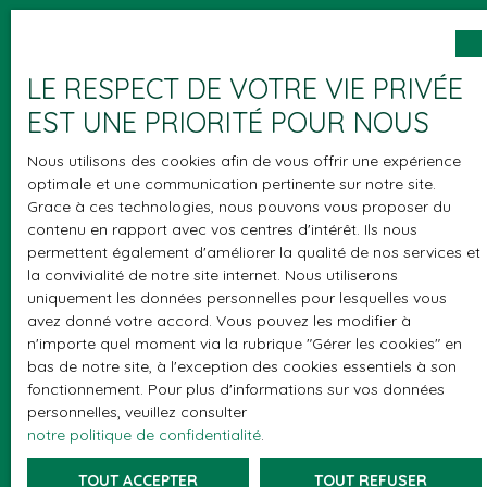
hameau de Vésegnin, PRÉVESSIN-MOËNS dispose
de tous les équipements (écoles, loisirs, transports,
aéroport international de Genève) et commerces
LE RESPECT DE VOTRE VIE PRIVÉE
Vous ne trouvez pas
(centre-ville, zone commerciale de Val Thoiry). Un
EST UNE PRIORITÉ POUR NOUS
cadre de vie pensé pour durer, où confort, nature
la propriété de vos rêves ?
et praticité s'allient au quotidien, à quelques minutes
Nous utilisons des cookies afin de vous offrir une expérience
seulement de la frontière suisse.
optimale et une communication pertinente sur notre site.
Grace à ces technologies, nous pouvons vous proposer du
contenu en rapport avec vos centres d'intérêt. Ils nous
permettent également d'améliorer la qualité de nos services et
la convivialité de notre site internet. Nous utiliserons
Ne manquez plus aucun
uniquement les données personnelles pour lesquelles vous
bien
correspondant à votre
avez donné votre accord. Vous pouvez les modifier à
n'importe quel moment via la rubrique ″Gérer les cookies″ en
recherche !
bas de notre site, à l'exception des cookies essentiels à son
fonctionnement. Pour plus d'informations sur vos données
personnelles, veuillez consulter
Prénom
notre politique de confidentialité
.
TOUT ACCEPTER
TOUT REFUSER