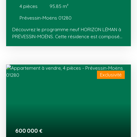
4
pièces
95.85
m²
Prévessin-Moëns 01280
Découvrez le programme neuf HORIZON LÉMAN à
PRÉVESSIN-MOËNS. Cette résidence est composée
de 13 appartements (T2 au T5) avec balcons ou
jardins privatifs avec terrasses. HORIZON LÉMAN
dévoile deux bâtiments à l’architecture à la fois
locale et contemporaine, en parfaite harmonie
avec le paysage environnant. Située au cœur du
Exclusivité
hameau de Vésegnin, PRÉVESSIN-MOËNS dispose
de tous les équipements (écoles, loisirs, transports,
aéroport international de Genève) et commerces
(centre-ville, zone commerciale de Val Thoiry). Un
cadre de vie pensé pour durer, où confort, nature
et praticité s'allient au quotidien, à quelques minutes
seulement de la frontière suisse.
600 000
€