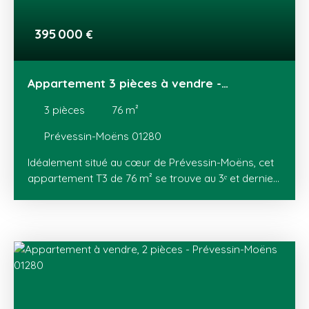
terrasse face au Jura avec accès au jardin privatif
par un escalier, un cellier avec rangements, un
395 000
€
garage fermé avec recharge pour véhicule
électrique, une place de parking en sous-sol et une
cave. Contact: Simon PEPINSTER au 07 86 54 20 54
Appartement 3 pièces à vendre -
Prévessin-Moëns
3
pièces
76
m²
Prévessin-Moëns 01280
Idéalement situé au cœur de Prévessin-Moëns, cet
appartement T3 de 76 m² se trouve au 3ᵉ et dernier
étage d’une résidence calme. Il bénéficie d’un
balcon exposé plein Sud, sans vis-à-vis, avec une
vue dégagée sur le mont Blanc ainsi que le parc de
la copropriété. L’appartement comprend une
entrée avec de grands placards, un séjour, une
cuisine ouverte sur la salle à manger, deux
chambres, un dressing, une salle d’eau et un WC
indépendant. En annexes, vous disposerez d’un