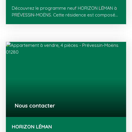
Découvrez le programme neuf HORIZON LÉMAN à
PRÉVESSIN-MOËNS. Cette résidence est composée
de 13 appartements (T2 au T5) avec balcons ou
jardins privatifs avec terrasses. HORIZON LÉMAN
dévoile deux bâtiments à l’architecture à la fois
locale et contemporaine, en parfaite harmonie
avec le paysage environnant. Située au cœur du
hameau de Vésegnin, PRÉVESSIN-MOËNS dispose
de tous les équipements (écoles, loisirs, transports,
aéroport international de Genève) et commerces
(centre-ville, zone commerciale de Val Thoiry). Un
cadre de vie pensé pour durer, où confort, nature
et praticité s'allient au quotidien, à quelques minutes
seulement de la frontière suisse.
Nous contacter
HORIZON LÉMAN