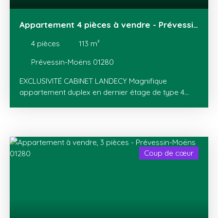
Appartement 4 pièces à vendre - Prévessin
Moëns
4
pièces
113
m²
Prévessin-Moëns 01280
EXCLUSIVITÉ CABINET LANDECY Magnifique
appartement duplex en dernier étage de type 4
offrant une surface habitable de 113m² avec un
jardin privatif d'environ 220m². Cet appartement
rénové offre le sentiment de vivre en maison avec
sa triple exposition et se compose comme suit: Au
rez-de-chaussée, entrée, cuisine intégralement
Coup de cœur
équipée, grand séjour lumineux avec accès à la
terrasse de 27m², chambre parentale avec sa salle
de bain, douche et espace buanderie, et un WC
visiteur. À l'étage, un dégagement desservant deux
grandes chambres dont une avec balcon, et une
salle de douche avec WC. En complément : grande