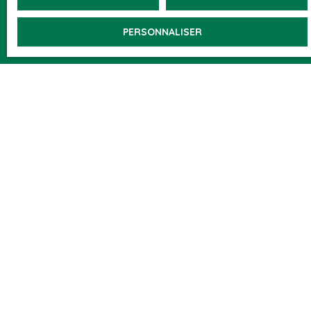
Nom
PERSONNALISER
Email
Type d'offre
Vente
Type de bien
Appartement
Localisation
Prévessin-Moëns (01280)
Budget max (€)
Surface min (m²)
Pièces min