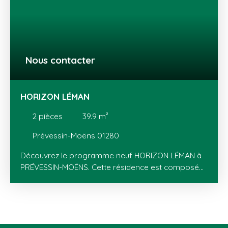
beau balcon, d’une cave de 15 m², d’une place de
stationnement extérieure ainsi que d’un parc
arboré réservé aux résidents. L’appartement a été
entièrement rénové avec notamment le
remplacement des fenêtres et de la porte d’entrée,
Nous contacter
la réfection des peintures et l’aménagement du
dressing. Situé à quelques pas du centre-ville et de
toutes les commodités, il offre un cadre de vie
HORIZON LÉMAN
calme et pratique. Contact : Loïc ROUDIER – 06 49
73 25 73
2
pièces
39.9
m²
Prévessin-Moëns 01280
Découvrez le programme neuf HORIZON LÉMAN à
PRÉVESSIN-MOËNS. Cette résidence est composée
de 13 appartements (T2 au T5) avec balcons ou
jardins privatifs avec terrasses. HORIZON LÉMAN
dévoile deux bâtiments à l’architecture à la fois
locale et contemporaine, en parfaite harmonie
avec le paysage environnant. Située au cœur du