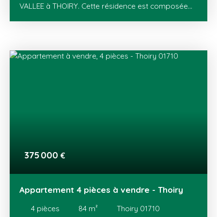
VALLEE à THOIRY. Cette résidence est composée
de 18 maisons jumelées (T4 et T5 en duplex) avec
jardins privatifs et de 58 appartements, du T2 au
T4, dont des attiques, avec terrasse ou balcon. Un
cadre de vie exceptionnel au pied du Jura, avec des
vues sur le lac Léman et son jet d'eau, et sur le
mont Blanc ! Au cœur du Pays de Gex, THOIRY
dispose de tous les équipements (écoles, loisirs,
transports) et commerces (centre-ville, zone
commerciale de Val Thoiry et de Meyrin). Ce
nouveau programme est proche de la Suisse et de
son bassin d'emploi, de Meyrin et du Canton de
Vaud. Genève est à seulement 20 minutes en
voiture et facilement accessible avec le tram.
375 000
€
Appartement 4 pièces à vendre - Thoiry
4
pièces
84
m²
Thoiry 01710