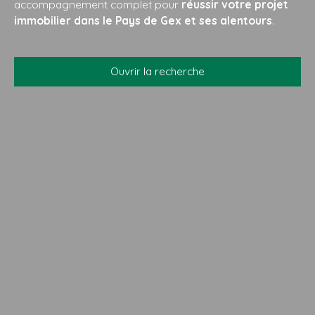
accompagnement complet pour
réussir votre projet
immobilier dans le Pays de Gex et ses alentours
.
Ouvrir la recherche
Type d'offre
Vente
Type de bien
Appartement
Localisation
Thoiry (01710)
Budget max (€)
Surface min (m²)