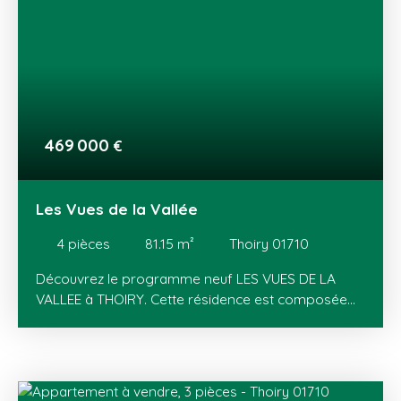
Ce nouveau programme est proche de la Suisse et
de son bassin d'emploi, de Meyrin et du Canton de
Vaud. Genève est à seulement 20 minutes en
voiture et facilement accessible avec le tram.
469 000
€
Les Vues de la Vallée
4
pièces
81.15
m²
Thoiry 01710
Découvrez le programme neuf LES VUES DE LA
VALLEE à THOIRY. Cette résidence est composée
de 18 maisons jumelées (T4 et T5 en duplex) avec
jardins privatifs et de 48 appartements, du T2 au T4,
dont des attiques, avec terrasse ou balcon. Un
cadre de vie exceptionnel au pied du Jura, avec des