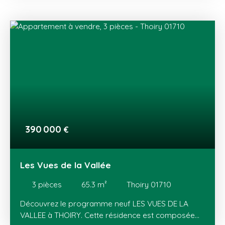
dont des attiques, avec terrasse ou balcon. Un
cadre de vie exceptionnel au pied du Jura, avec des
vues sur le lac Léman et son jet d'eau, et sur le
mont Blanc ! Au cœur du Pays de Gex, THOIRY
dispose de tous les équipements (écoles, loisirs,
transports) et commerces (centre-ville, zone
commerciale de Val Thoiry et de Meyrin). Ce
nouveau programme est proche de la Suisse et de
son bassin d'emploi, de Meyrin et du Canton de
Vaud. Genève est à seulement 20 minutes en
voiture et facilement accessible avec le tram.
390 000
€
Les Vues de la Vallée
3
pièces
65.3
m²
Thoiry 01710
Découvrez le programme neuf LES VUES DE LA
VALLEE à THOIRY. Cette résidence est composée