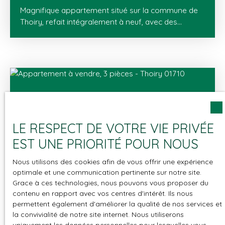
Magnifique appartement situé sur la commune de
Thoiry, refait intégralement à neuf, avec des
matériaux haut-de-gamme. Il se compose d'une
entrée, un placard, un vaste séjour salle à manger
donnant accès à un balcon qui bénéficie d'une vue
dégagée, une cuisine entièrement équipée, une
salle de douche et un WC, une chambre et un
seconde chambre avec placard. Initialement 3
chambres et actuellement 2 chambres, il n'y a
qu'une cloison à remettre pour recréer la troisième
LE RESPECT DE VOTRE VIE PRIVÉE
chambre. En annexes : - un garage - une cave
EST UNE PRIORITÉ POUR NOUS
Nous utilisons des cookies afin de vous offrir une expérience
optimale et une communication pertinente sur notre site.
360 000
€
Grace à ces technologies, nous pouvons vous proposer du
contenu en rapport avec vos centres d'intérêt. Ils nous
permettent également d'améliorer la qualité de nos services et
Les Vues de la Vallée
la convivialité de notre site internet. Nous utiliserons