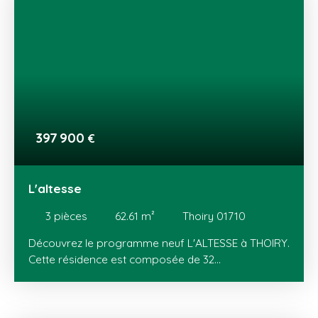
vues sur le lac Léman et son jet d'eau, et sur le
mont Blanc ! Au cœur du Pays de Gex, THOIRY
dispose de tous les équipements (écoles, loisirs,
transports) et commerces (centre-ville, zone
commerciale de Val Thoiry et de Meyrin). Ce
nouveau programme est proche de la Suisse et de
son bassin d'emploi, de Meyrin et du Canton de
Vaud. Genève est à seulement 20 minutes en
voiture et facilement accessible avec le tram.
397 900
€
L'altesse
3
pièces
62.61
m²
Thoiry 01710
Découvrez le programme neuf L'ALTESSE à THOIRY.
Cette résidence est composée de 32
appartements, du T2 au T4, avec terrasse ou
balcon. Un cadre de vie exceptionnel au pied du
Jura, avec des vues dégagées. Au cœur du Pays de