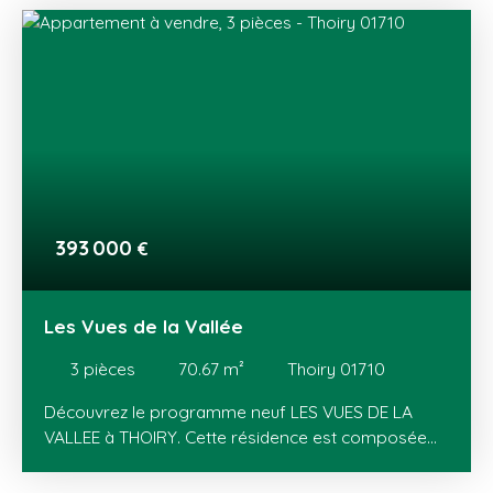
Gex, THOIRY dispose de tous les équipements
(écoles, loisirs, transports) et commerces (centre-
ville, zone commerciale de Val Thoiry et de Meyrin).
Ce nouveau programme est proche de la Suisse et
de son bassin d'emploi, de Meyrin et du Canton de
Vaud. Genève est à seulement 20 minutes en
voiture et facilement accessible avec le tram.
393 000
€
Les Vues de la Vallée
3
pièces
70.67
m²
Thoiry 01710
Découvrez le programme neuf LES VUES DE LA
VALLEE à THOIRY. Cette résidence est composée
de 18 maisons jumelées (T4 et T5 en duplex) avec
jardins privatifs et de 48 appartements, du T2 au T4,