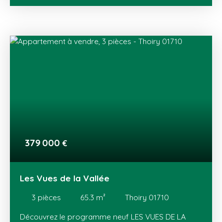
de 18 maisons jumelées (T4 et T5 en duplex) avec
jardins privatifs et de 58 appartements, du T2 au
T4, dont des attiques, avec terrasse ou balcon. Un
cadre de vie exceptionnel au pied du Jura, avec des
vues sur le lac Léman et son jet d'eau, et sur le
mont Blanc ! Au cœur du Pays de Gex, THOIRY
dispose de tous les équipements (écoles, loisirs,
transports) et commerces (centre-ville, zone
commerciale de Val Thoiry et de Meyrin). Ce
nouveau programme est proche de la Suisse et de
son bassin d'emploi, de Meyrin et du Canton de
Vaud. Genève est à seulement 20 minutes en
voiture et facilement accessible avec le tram.
379 000
€
Les Vues de la Vallée
3
pièces
65.3
m²
Thoiry 01710
Découvrez le programme neuf LES VUES DE LA