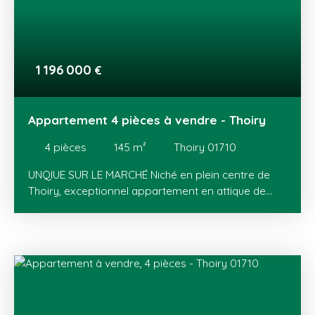
1 196 000
€
Appartement 4 pièces à vendre - Thoiry
4
pièces
145
m²
Thoiry 01710
UNQIUE SUR LE MARCHÉ Niché en plein centre de
Thoiry, exceptionnel appartement en attique de
type 4 d'une surface habitable de 145 m² avec une
terrasse panoramique de 185 m² offrant une vue
imprenable sur les Alpes et le Jura. Situé dans la
prestigieuse résidence du Jardin V, ce bien de très
haut standing se compose comme suit: Vaste
entrée avec placards, magnifique pièce de vie
traversante de 73 m² avec vue sur le mont Blanc et