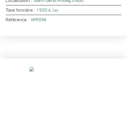
Localisation
:
Saint-Genis-Pouilly 01630
Taxe foncière
:
1 500
€ /an
Référence
:
VM1096