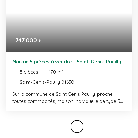
747 000
€
Maison 5 pièces à vendre - Saint-Genis-Pouilly
5
pièces
170
m²
Saint-Genis-Pouilly 01630
Sur la commune de Saint Genis Pouilly, proche
toutes commodités, maison individuelle de type 5
de 170 m² habitables implantée sur une parcelle de
374 m². Elle comprend au rez-de-chaussée, une
entrée, une cuisine équipée fermée, un séjour avec
poêle à bois, une chambre avec sa salle de douche,
une buanderie et un WC. A l'étage, un grand