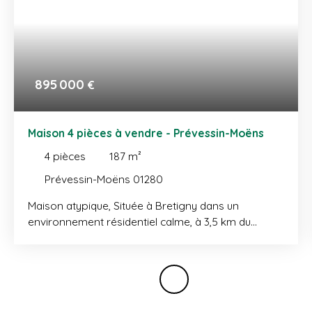
895 000
€
Maison 4 pièces à vendre - Prévessin-Moëns
4
pièces
187
m²
Prévessin-Moëns 01280
Maison atypique, Située à Bretigny dans un
environnement résidentiel calme, à 3,5 km du
centre de Prévessin-Moëns et 2 km d’Ornex,
maison ancienne de type forge du XVIIIe siècle,
entièrement rénovée, d’une surface habitable
d’environ 187 m², implantée dans un cadre
verdoyant en bord de ruisseau. Le rez-de-chaussée