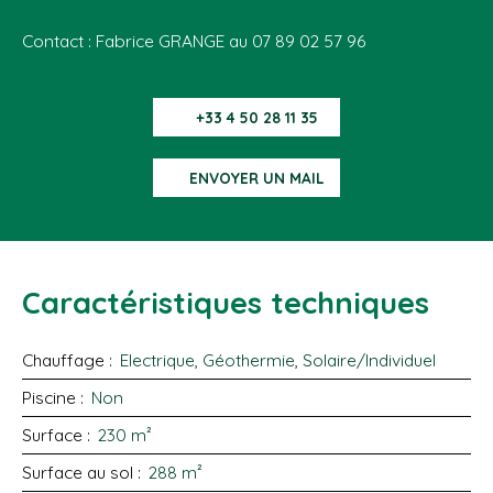
Contact : Fabrice GRANGE au 07 89 02 57 96
+33 4 50 28 11 35
ENVOYER UN MAIL
Caractéristiques techniques
Chauffage
:
Electrique, Géothermie, Solaire/Individuel
Piscine
:
Non
Surface
:
230
m²
Surface au sol
:
288
m²