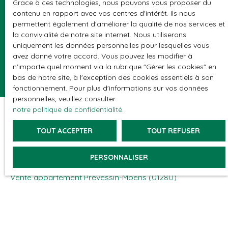
Grace à ces technologies, nous pouvons vous proposer du
politique de confidentialité
.
contenu en rapport avec vos centres d'intérêt. Ils nous
permettent également d'améliorer la qualité de nos services et
la convivialité de notre site internet. Nous utiliserons
RECEVOIR DES ANNONCES
uniquement les données personnelles pour lesquelles vous
avez donné votre accord. Vous pouvez les modifier à
n'importe quel moment via la rubrique ″Gérer les cookies″ en
bas de notre site, à l'exception des cookies essentiels à son
fonctionnement. Pour plus d'informations sur vos données
personnelles, veuillez consulter
notre politique de confidentialité
.
TOUT ACCEPTER
TOUT REFUSER
JE RECHERCHE UN BIEN
PERSONNALISER
Vente appartement Thoiry (01710)
Vente appartement Prévessin-Moëns (01280)
Vente maison Thoiry (01710)
Vente appartement Châtel (74390)
Vente appartement Saint-Genis-Pouilly (01630)